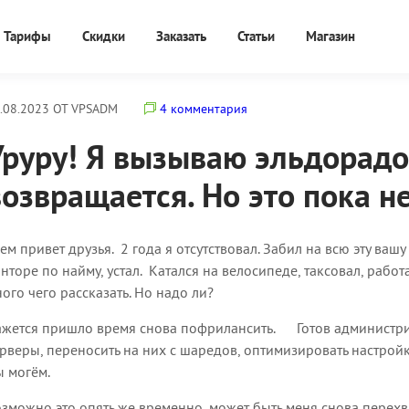
Тарифы
Скидки
Заказать
Статьи
Магазин
.08.2023 ОТ VPSADM
4 комментария
Уруру! Я вызываю эльдорадо
возвращается. Но это пока н
ем привет друзья. 2 года я отсутствовал. Забил на всю эту ва
нторе по найму, устал. Катался на велосипеде, таксовал, работ
ого чего рассказать. Но надо ли?
ажется пришло время снова пофрилансить. Готов администри
рверы, переносить на них с шаредов, оптимизировать настройки
 могём.
зможно это опять же временно, может быть меня снова перехва