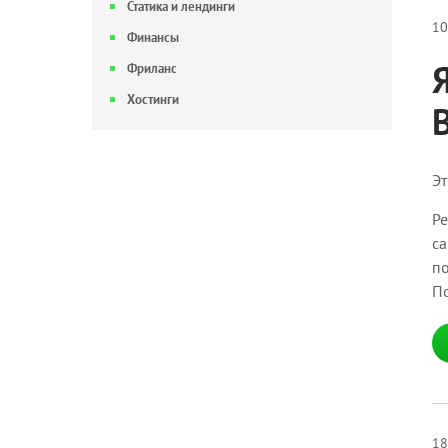
Статика и лендинги
10
Финансы
Фриланс
Хостинги
Эт
Ре
са
по
По
18