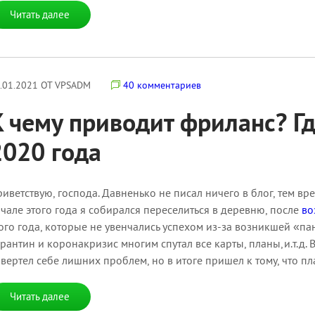
Читать далее
.01.2021 ОТ VPSADM
40 комментариев
К чему приводит фриланс? Гд
2020 года
иветствую, господа. Давненько не писал ничего в блог, тем в
чале этого года я собирался переселиться в деревню, после
во
ого года, которые не увенчались успехом из-за возникшей «пан
рантин и коронакризис многим спутал все карты, планы,и.т.д. 
вертел себе лишних проблем, но в итоге пришел к тому, что пл
Читать далее