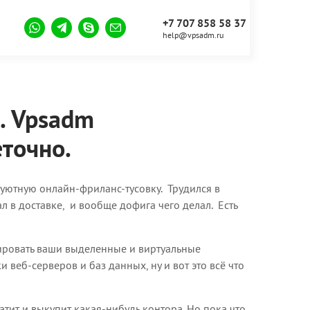
+7 707 858 58 37
help@vpsadm.ru
. Vpsadm
еточно.
шу уютную онлайн-фриланс-тусовку. Трудился в
ал в доставке, и вообще дофига чего делал. Есть
ровать ваши выделенные и виртуальные
 веб-серверов и баз данных, ну и вот это всё что
тит и выкупит какая-нибудь контора. Но пока что