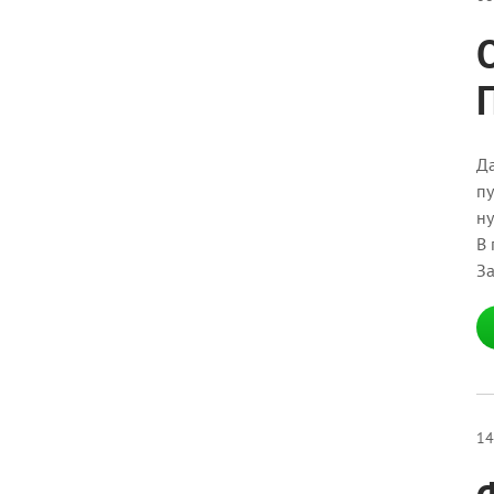
Да
пу
ну
В 
За
14