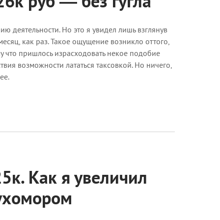
26к руб — без гугла
ию деятельности. Но это я увидел лишь взглянув
месяц, как раз. Такое ощущение возникло оттого,
ому что пришлось израсходовать некое подобие
вия возможности лататься таксовкой. Но ничего,
ее.
5к. Как я увеличил
мухомором