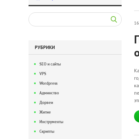
16
РУБРИКИ
SEO и сайты
Ка
VPS
го
Wordpress
ка
пе
Админство
эт
Дорвеи
Житие
Инструменты
Скрипты