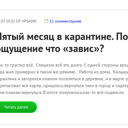
.07.2020 ОТ VPSADM
11 комментариев
Пятый месяц в карантине. П
ощущение что «завис»?
к-то грустно всё. Слишком всё это долго. С одной стороны вр
да жил примерно в таком же режиме. Работа из дома, большую 
рантина я загорелся планом поселиться в деревню, и в марте 
ретасовал все карты, пришлось вернуться таки в город и сидет
им планам вернуться. В итоге получилось как-то всё подвисло.
Читать далее