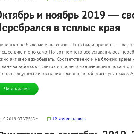
Октябрь и ноябрь 2019 — св
Перебрался в теплые края
вненько не было меня на связи. На то были причины — как-то
тешествию и оно само. Но вот немного все устаканилось, переб
жно активно вджобывать. Соответственно и на бложик время н
плане заработков с сайтов и прочего манимейкинга пока что 
то есть ощутимые изменения в жизни, но об этом чуть позже. А 
Читать далее
.10.2019 ОТ VPSADM
12 комментариев