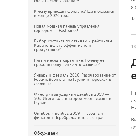
сделать свой Cloudflare
я 
К чему приводит фриланс? Где я оказался
в конце 2020 года
Та
Новая мощная панель управления
сервером — Fastpanel!
Выбор хостинга по отзывам и рейтингам.
Как это делать эффективно и
18
продуктивно?
Пятый месяц в карантине. Почему не
проходит ощущение что «завис»?
Январь и февраль 2020. Разочарование от
России. Вернулся из Грузии и переехал в
деревню
На
Финстрип за ударный декабрь 2019 —
50к. Итоги года и второй месяц жизни в
лю
Грузии
Ни
Октябрь и ноябрь 2019 — сводный
финстрип. Перебрался в теплые края
Вы
де
Обсуждаем