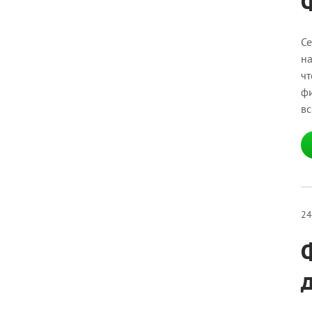
Се
на
чт
фи
вс
24