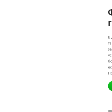
В 
та
за
ус
бо
ес
Но
08