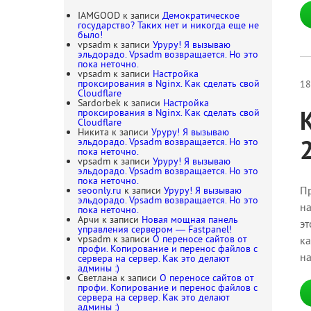
IAMGOOD
к записи
Демократическое
государство? Таких нет и никогда еще не
было!
vpsadm
к записи
Уруру! Я вызываю
эльдорадо. Vpsadm возвращается. Но это
пока неточно.
vpsadm
к записи
Настройка
проксирования в Nginx. Как сделать свой
18
Cloudflare
Sardorbek
к записи
Настройка
проксирования в Nginx. Как сделать свой
Cloudflare
Никита
к записи
Уруру! Я вызываю
эльдорадо. Vpsadm возвращается. Но это
пока неточно.
vpsadm
к записи
Уруру! Я вызываю
эльдорадо. Vpsadm возвращается. Но это
пока неточно.
Пр
seoonly.ru
к записи
Уруру! Я вызываю
эльдорадо. Vpsadm возвращается. Но это
на
пока неточно.
Арчи
к записи
Новая мощная панель
эт
управления сервером — Fastpanel!
vpsadm
к записи
О переносе сайтов от
ка
профи. Копирование и перенос файлов с
на
сервера на сервер. Как это делают
админы :)
Светлана
к записи
О переносе сайтов от
профи. Копирование и перенос файлов с
сервера на сервер. Как это делают
админы :)