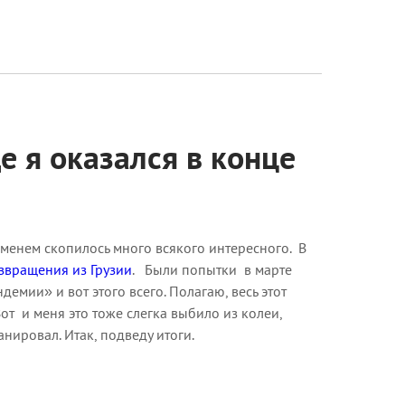
е я оказался в конце
ременем скопилось много всякого интересного. В
звращения из Грузии
. Были попытки в марте
демии» и вот этого всего. Полагаю, весь этот
Вот и меня это тоже слегка выбило из колеи,
анировал. Итак, подведу итоги.