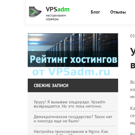
VPS
adm
Блог
Отзывы
настраиваем
серверы
05
Вс
СВЕЖИЕ ЗАПИСИ
ко
мн
Уруру! Я вызываю эльдорадо. Vpsadm
возвращается. Но это пока неточно.
К
се
Демократическое государство? Таких нет
и никогда еще не было!
мы
Настройка проксирования в Nginx. Как
Во