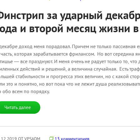
Финстрип за ударный декабр
года и второй месяц жизни в
декабре доход меня порадовал. Причем не только пассивная ег
 часть, которая зарабатывается фрилансом. Но вот середина 
тишье — все празднуют. И меня очень не радует только то, что
иленных действий и решений, а величина случайная. Есть трафи
льшей стабильности и прогресса этих величин, но с какой ст
ли это и понятно, но вот пока что не лежит душа реализовыват
 обо всем по порядку.
Читать далее
.12.2019 ОТ VPSADM
13 комментариев