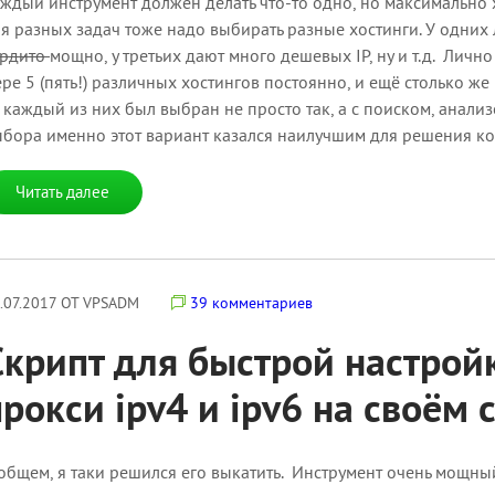
ждый инструмент должен делать что-то одно, но максимально 
я разных задач тоже надо выбирать разные хостинги. У одних
ердито
мощно, у третьих дают много дешевых IP, ну и т.д. Лич
ре 5 (пять!) различных хостингов постоянно, и ещё столько ж
каждый из них был выбран не просто так, а с поиском, анализ
бора именно этот вариант казался наилучшим для решения ко
Читать далее
.07.2017 ОТ VPSADM
39 комментариев
Скрипт для быстрой настрой
прокси ipv4 и ipv6 на своём 
общем, я таки решился его выкатить. Инструмент очень мощны