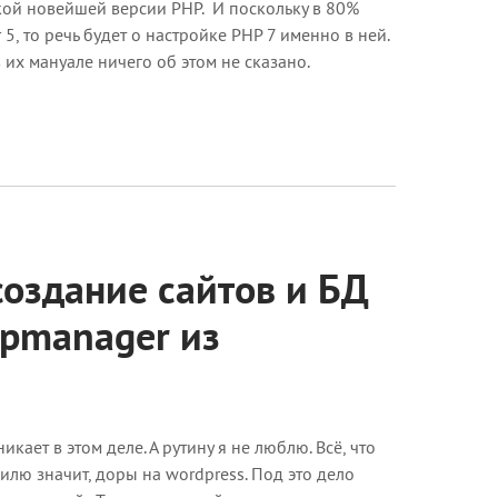
кой новейшей версии PHP. И поскольку в 80%
5, то речь будет о настройке PHP 7 именно в ней.
в их мануале ничего об этом не сказано.
оздание сайтов и БД
spmanager из
кает в этом деле. А рутину я не люблю. Всё, что
лю значит, доры на wordpress. Под это дело