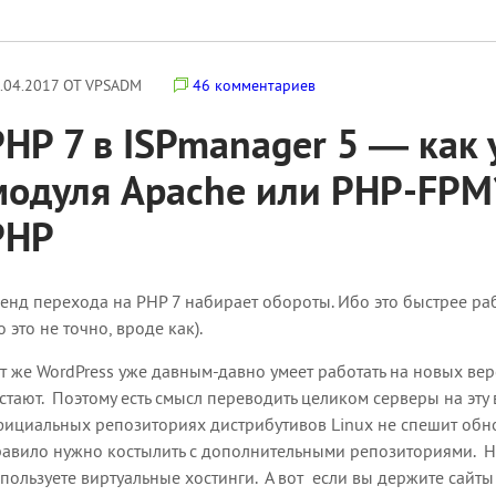
.04.2017 ОТ VPSADM
46 комментариев
PHP 7 в ISPmanager 5 — как 
модуля Apache или PHP-FPM
PHP
енд перехода на PHP 7 набирает обороты. Ибо это быстрее раб
о это не точно, вроде как).
т же WordPress уже давным-давно умеет работать на новых ве
стают. Поэтому есть смысл переводить целиком серверы на эту в
ициальных репозиториях дистрибутивов Linux не спешит обнов
авило нужно костылить с дополнительными репозиториями. На
пользуете виртуальные хостинги. А вот если вы держите сайты