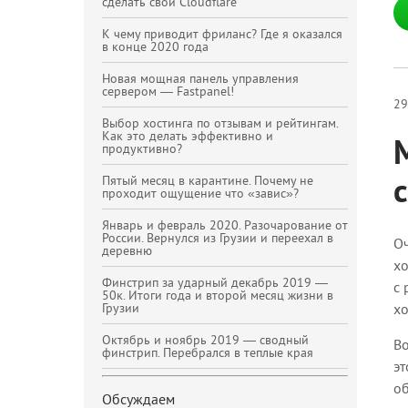
сделать свой Cloudflare
К чему приводит фриланс? Где я оказался
в конце 2020 года
Новая мощная панель управления
сервером — Fastpanel!
29
Выбор хостинга по отзывам и рейтингам.
Как это делать эффективно и
продуктивно?
Пятый месяц в карантине. Почему не
проходит ощущение что «завис»?
Январь и февраль 2020. Разочарование от
России. Вернулся из Грузии и переехал в
Оч
деревню
хо
Финстрип за ударный декабрь 2019 —
с 
50к. Итоги года и второй месяц жизни в
хо
Грузии
Октябрь и ноябрь 2019 — сводный
Во
финстрип. Перебрался в теплые края
эт
об
Обсуждаем