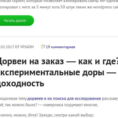
писал скрипт, который позволяет клонировать сайты WP одной 
опировал с него за 5 минут хоть 50 штук таких же wordpress са
Читать далее
.02.2017 ОТ VPSADM
19 комментариев
Дорвеи на заказ — как и где
экспериментальные доры — 
доходность
родолжая тему
дорвеев и их поиска для исследования
расскажу
чё, так можно было? — наверняка подумают многие.
нечно, можно, ёпта! Заходи, смотри какой выбор: