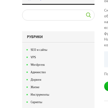
ок
С
об
на
юз
фу
РУБРИКИ
На
ко
SEO и сайты
VPS
Wordpress
Админство
По
Дорвеи
Житие
Инструменты
Скрипты