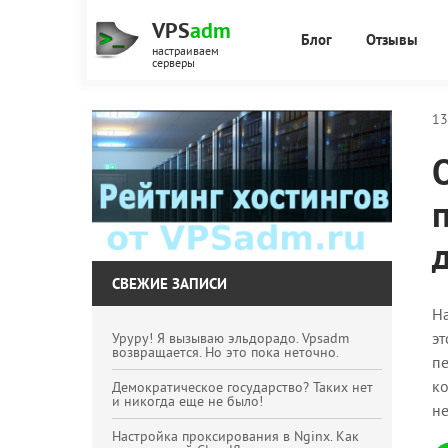
VPS
adm
Блог
Отзывы
настраиваем
серверы
13
СВЕЖИЕ ЗАПИСИ
На
эт
Уруру! Я вызываю эльдорадо. Vpsadm
возвращается. Но это пока неточно.
пе
ко
Демократическое государство? Таких нет
и никогда еще не было!
не
Настройка проксирования в Nginx. Как