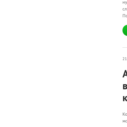
ну
сл
По
21
Ко
мо