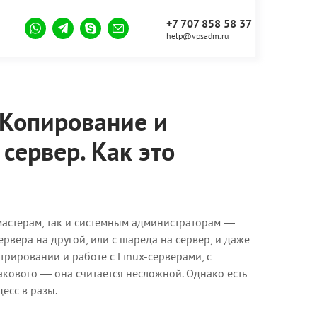
+7 707 858 58 37
help@vpsadm.ru
 Копирование и
сервер. Как это
бмастерам, так и системным администраторам —
ервера на другой, или с шареда на сервер, и даже
рировании и работе с Linux-серверами, с
такового — она считается несложной. Однако есть
есс в разы.