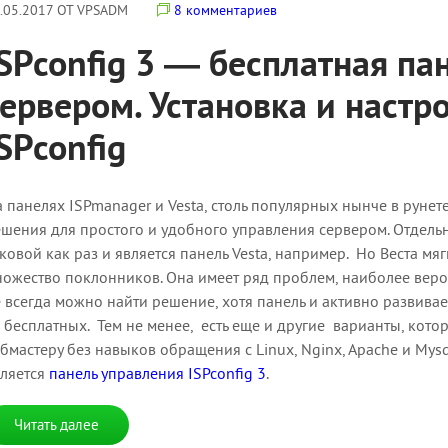
.05.2017 ОТ VPSADM
8 комментариев
ISPconfig 3 — бесплатная па
сервером. Установка и настро
SPconfig
 панелях ISPmanager и Vesta, столь популярных нынче в рунете
шения для простого и удобного управления сервером. Отдель
ковой как раз и является панель Vesta, например. Но Веста мяг
ожество поклонников. Она имеет ряд проблем, наиболее веро
 всегда можно найти решение, хотя панель и активно развивае
 бесплатных. Тем не менее, есть еще и другие варианты, кот
бмастеру без навыков обращения с Linux, Nginx, Apache и Mys
вляется
панель управления ISPconfig 3
.
Читать далее