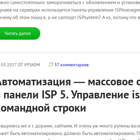
жно самостоятельно заморачиваться с обновлением и установ
учаев на серверах используется панель управления ISPmanager 
чему об этом пишу я, а не саппорт ISPsystem? А хз, потому что 
Читать далее
.03.2017 ОТ VPSADM
37 комментариев
Автоматизация — массовое с
в панели ISP 5. Управление i
командной строки
выряюсь же я с дорами, сайтами. И очень уж много рутины возни
жет быть автоматизировано должно быть автоматизировано. Пи