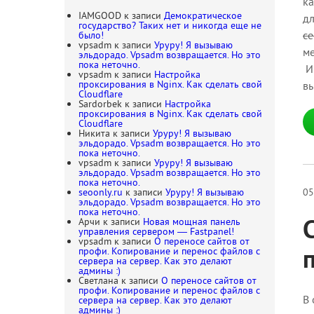
ка
IAMGOOD
к записи
Демократическое
дл
государство? Таких нет и никогда еще не
с
было!
vpsadm
к записи
Уруру! Я вызываю
ме
эльдорадо. Vpsadm возвращается. Но это
пока неточно.
И 
vpsadm
к записи
Настройка
проксирования в Nginx. Как сделать свой
вы
Cloudflare
Sardorbek
к записи
Настройка
проксирования в Nginx. Как сделать свой
Cloudflare
Никита
к записи
Уруру! Я вызываю
эльдорадо. Vpsadm возвращается. Но это
пока неточно.
vpsadm
к записи
Уруру! Я вызываю
эльдорадо. Vpsadm возвращается. Но это
пока неточно.
seoonly.ru
к записи
Уруру! Я вызываю
05
эльдорадо. Vpsadm возвращается. Но это
пока неточно.
Арчи
к записи
Новая мощная панель
управления сервером — Fastpanel!
vpsadm
к записи
О переносе сайтов от
профи. Копирование и перенос файлов с
сервера на сервер. Как это делают
админы :)
Светлана
к записи
О переносе сайтов от
профи. Копирование и перенос файлов с
В 
сервера на сервер. Как это делают
админы :)