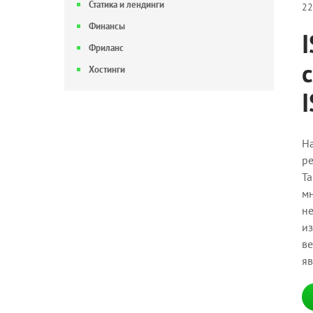
Статика и лендинги
22
Финансы
Фриланс
Хостинги
I
На
ре
Та
мн
не
из
ве
я