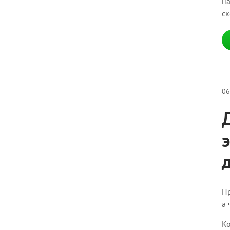
на
ск
06
П
а 
Ко