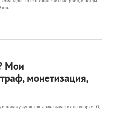
командой. То есть один сайт настроил, и потом
йтов.
? Мои
траф, монетизация,
 и покажу чуток как я заказывал их на кворке. О,