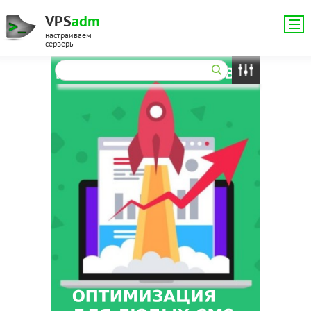
VPS
adm
настраиваем
серверы